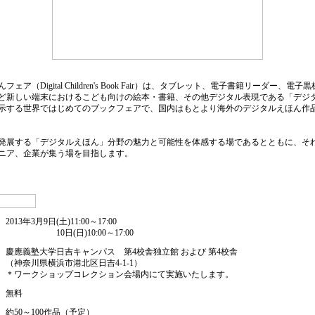
ェア（Digital Children's Book Fair）は、タブレット、電子書籍リーダー、電
ど新しい端末におけるこども向けの絵本・書籍、その他デジタル表現である「デジ
示する世界ではじめてのブックフェアで、国内はもとより海外のデジタルえほん作
発展する「デジタルえほん」分野の魅力と可能性を体感する場であるとともに、そ
ニア、企業が集う場を目指します。
2013年3月9日(土)11:00～17:00
10日(日)10:00～17:00
慶應義塾大学日吉キャンパス 第4校舎独立館 および 第4校舎
（神奈川県横浜市港北区日吉4-1-1）
＊ワークショップコレクション会場内にて実施いたします。
無料
約50～100作品（予定）