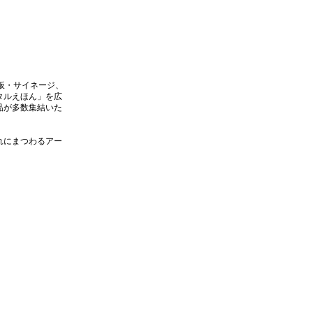
子黒板・サイネージ、
タルえほん」を広
品が多数集結いた
れにまつわるアー