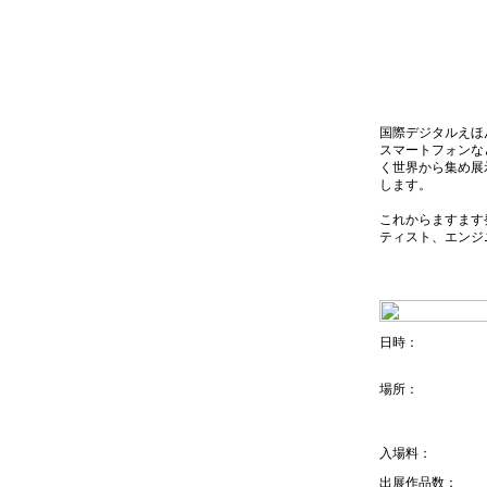
国際デジタルえほんフ
スマートフォンな
く世界から集め展
します。
これからますます
ティスト、エンジ
日時：
場所：
入場料：
出展作品数：